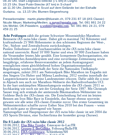
08.30 Uhr, Start Livignasco-Strecke (71 km) in Livigno
10.15 Uhr, Start Putèr-Strecke (47 km) in S-chanf
ab 11.30 Uhr, Zieleinlauf in Scuol auf dem Gelände bei der Eishalle
Gurlaina. ca. 13.15 Uhr, Blumen-Siegerehrung
Pressekontakte: martin.platter@bluewin.ch, 079 231 87 18 (iXS Classic)
Niculin Meyer, Marketing/Medien,
n.meyer@engadin.com
, Tel. 081 861 24 22
Urs Wohler, OK-Präsident,
u.wohler@engadin.com
, Tel. 081 861 24 21, 079
459 21 25
Acht Prüfungen
zählt die grösste Schweizer Mountainbike-Marathon-
Rennserie iXS swiss bike classic. Dabei gilt es maximal 742 Kilometer und
kraftraubende 25`966 Höhenmeter in den schönsten Regionen der West-,
Ost-, Südost- und Zentralschweiz zurückzulegen.
Punkto Teilnehmer- und Zuschauerzahlen ist die iXS swiss bike classic
national unerreicht. Rund 10`000 Starter und etwa 30`000 Zuschauer haben
die Veranstalter letztes Jahr gezählt. Eine kompetente Dachorganisation, ein
fortschrittliches Anmeldesystem und eine zuverlässige Zeitmessung sowie
langjährige, erfahrene Rennveranstalter an jedem Austragungsort
ermöglichen einen gleichbleibend hohen Organisationsstandard.
Regelmässig werden innerhalb der Serie die Nationalen Titelkämpfe
ausgetragen, zuletzt 2011 am Nationalpark Bike Marathon im Engadin mit
den Siegern Urs Huber und Milena Landtwing. 2012 werden innerhalb der
Langstreckenserie zwar keine Landesmeister erkoren. Dafür zählt die o-tour
in Alpnach neu auch zur Marathon-Weltserie des Radweltverbandes UCI.
In der hart umkämpften Männerkategorie endete die iXS classic 2011 so
hochkarätig wie noch nie seit der Gründung der Serie 1997. Mit Christoph
Sauser trug sich erstmals der amtierende Bikemarathon-Weltmeister ins
Goldene Buch der iXS-classic ein. Die Entscheidung fiel erst im letzten
Rennen am Iron Bike Race in Einsiedeln, das Sauser ebenso souverän
gewann wie alle seine iXS-classic-Einsätze zuvor. Den ersten Gesamtsieg im
Weltmeistertrikot schaffte zuvor Esther Süss 2010 bei den Frauen – wenn
auch nicht ganz so überragend wie Sauser.
Namensgeber und Hauptsponsor der iXS swiss bike classic ist seit 2004 die
iXS Sports Division, eine Tochterfirma der hostettler group (Sursee).
Die 8 Läufe der iXS swiss bike classic 2012
10.06.2012,
Elsa Bike Trophy
, Estavayer-le-Lac/FR
24.06.2012,
Groupe E BerGiBike
, Fribourg/Bulle/FR
30.06.2012,
EKS-Goldenrace
, Schleitheim/SH