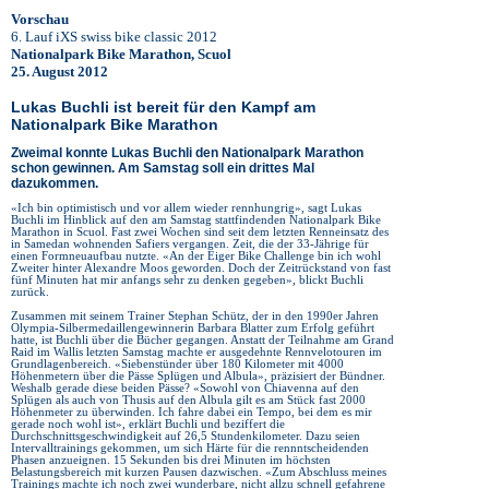
Vorschau
6. Lauf iXS swiss bike classic 2012
Nationalpark Bike Marathon, Scuol
25. August 2012
Lukas Buchli ist bereit für den Kampf am
Nationalpark Bike Marathon
Zweimal konnte Lukas Buchli den Nationalpark Marathon
schon gewinnen. Am Samstag soll ein drittes Mal
dazukommen.
«Ich bin optimistisch und vor allem wieder rennhungrig», sagt Lukas
Buchli im Hinblick auf den am Samstag stattfindenden Nationalpark Bike
Marathon in Scuol. Fast zwei Wochen sind seit dem letzten Renneinsatz des
in Samedan wohnenden Safiers vergangen. Zeit, die der 33-Jährige für
einen Formneuaufbau nutzte. «An der Eiger Bike Challenge bin ich wohl
Zweiter hinter Alexandre Moos geworden. Doch der Zeitrückstand von fast
fünf Minuten hat mir anfangs sehr zu denken gegeben», blickt Buchli
zurück.
Zusammen mit seinem Trainer Stephan Schütz, der in den 1990er Jahren
Olympia-Silbermedaillengewinnerin Barbara Blatter zum Erfolg geführt
hatte, ist Buchli über die Bücher gegangen. Anstatt der Teilnahme am Grand
Raid im Wallis letzten Samstag machte er ausgedehnte Rennvelotouren im
Grundlagenbereich. «Siebenstünder über 180 Kilometer mit 4000
Höhenmetern über die Pässe Splügen und Albula», präzisiert der Bündner.
Weshalb gerade diese beiden Pässe? «Sowohl von Chiavenna auf den
Splügen als auch von Thusis auf den Albula gilt es am Stück fast 2000
Höhenmeter zu überwinden. Ich fahre dabei ein Tempo, bei dem es mir
gerade noch wohl ist», erklärt Buchli und beziffert die
Durchschnittsgeschwindigkeit auf 26,5 Stundenkilometer. Dazu seien
Intervalltrainings gekommen, um sich Härte für die rennntscheidenden
Phasen anzueignen. 15 Sekunden bis drei Minuten im höchsten
Belastungsbereich mit kurzen Pausen dazwischen. «Zum Abschluss meines
Trainings machte ich noch zwei wunderbare, nicht allzu schnell gefahrene