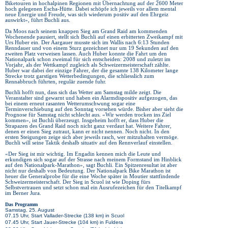
Biketouren in hochalpinen Regionen mit Übernachtung auf der 2600 Meter
hoch gelegenen Escha-Hütte. Dabei schöpfe ich jeweils vor allem mental
neue Energie und Freude, was sich wiederum positiv auf den Ehrgeiz
auswirkt», führt Buchli aus.
Da Moos nach seinem knappen Sieg am Grand Raid am kommenden
Wochenende pausiert, stellt sich Buchli auf einen erbitterten Zweikampf mit
Urs Huber ein. Der Aargauer musste sich im Wallis nach 6:13 Stunden
Renndauer und von einem Sturz gezeichnet nur um 19 Sekunden auf den
zweiten Platz verweisen lassen. Auch Huber konnte die Fahrt um den
Nationalpark schon zweimal für sich entscheiden: 2008 und zuletzt im
Vorjahr, als der Wettkampf zugleich als Schweizermeisterschaft zählte.
Huber war dabei der einzige Fahrer, der die gesamte 138 Kilometer lange
Strecke trotz garstigen Wetterbedingungen, die schliesslich zum
Rennabbruch führten, regulär zuende fuhr.
Buchli hofft nun, dass sich das Wetter am Samstag milde zeigt. Die
Veranstalter sind gewarnt und haben ein Alarmdispositiv aufgezogen, das
bei einem erneut rasanten Wetterumschwung sogar eine
Terminverschiebung auf den Sonntag vorsehen würde. Bisher aber sieht die
Prognose für Samstag nicht schlecht aus. «Wir werden trocken ins Ziel
kommen», ist Buchli überzeugt. Insgeheim hofft er, dass Huber die
Strapazen des Grand Raid noch nicht ganz verdaut hat. Weitere Fahrer,
denen er einen Sieg zutraut, kann er nicht nennen. Noch nicht. In den
ersten Steigungen zeige sich aber jeweils rasch, wer mitzuhalten vermöge.
Buchli will seine Taktik deshalb situativ auf den Rennverlauf einstellen.
«Der Sieg ist mir wichtig. Im Engadin kennen mich die Leute und
erkundigen sich sogar auf der Strasse nach meinem Formstand im Hinblick
auf den Nationalpark-Marathon», sagt Buchli. Ein Spitzenresultat ist aber
nicht nur deshalb von Bedeutung. Der Nationalpark Bike Marathon ist
heuer die Generalprobe für die eine Woche später in Moutier stattfindende
Schweizermeisterschaft. Der Sieg in Scuol ist wie Doping fürs
Selbstvertrauen und setzt schon mal ein Ausrufezeichen für den Titelkampf
im Berner Jura.
Das Programm
Samstag, 25. August
07.15 Uhr, Start Vallader-Strecke (138 km) in Scuol
07.45 Uhr, Start Jauer-Strecke (104 km) in Fuldera