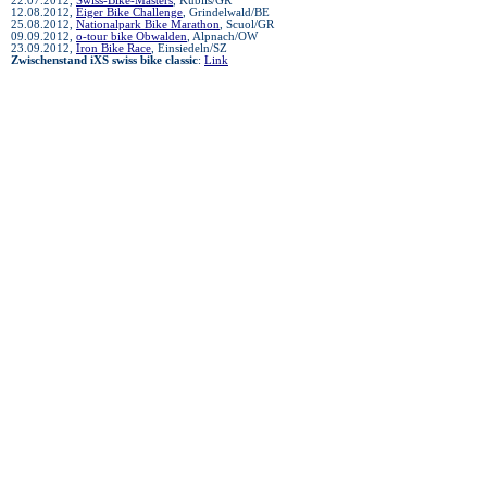
22.07.2012,
Swiss-Bike-Masters
, Küblis/GR
12.08.2012,
Eiger Bike Challenge
, Grindelwald/BE
25.08.2012,
Nationalpark Bike Marathon
, Scuol/GR
09.09.2012,
o-tour bike Obwalden
, Alpnach/OW
23.09.2012,
Iron Bike Race
, Einsiedeln/SZ
Zwischenstand iXS swiss bike classic
:
Link