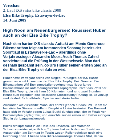
Vorschau
2. Lauf iXS swiss bike classic 2009
Elsa Bike Trophy, Estavayer-le-Lac
14. Juni 2009
High Noon am Neuenburgersee: Reüssiert Huber
auch an der Elsa Bike Trophy?
Nach dem harten iXS-classic-Auftakt am Monte Generoso
Bikemarathon folgt am kommenden Sonntag bereits der
Sprintlauf in Estavayer-le-Lac – allerdings ohne
Vorjahressieger Alexandre Moos. Auch Thomas Zahnd
verzichtet auf die Prüfung in der Westschweiz. Man darf
deshalb gespannt sein, ob Urs Huber seinen ersten Sieg an
der Elsa Bike Trophy einfahren wird.
Huber hatte im Vorjahr sechs von siegen Prüfungen der iXS classic
gewonnen – mit Ausnahme der Elsa Bike Trophy. Kein Wunder: Der
Bikemarathon-WM-Bronzemedaillengewinner mag lieber lange
Bikemarathons mit anforderungsreicher Topographie. Nicht das Profil der
Elsa Bike Trophy, die mit ihren 60 Kilometern und rund zwei Stunden
Renndauer eigentlich eine klassische Crosscountry-Prüfung ist. Bevorzugt
sind deshalb Schnellstarter, Sprinter und starke Roller.
Allrounder, wie Alexandre Moos, der derzeit jedoch für das BMC-Team die
französische Strassenrundfahrt Dauphiné Libéré bestreitet. Der Romand
hatte sich im Vorjahr gegen Lukas Buchli durchgesetzt, der im Finale von
Beinkrämpfen geplagt war, und erreichte seinen ersten und bisher einzigen
Sieg in der Langstreckenserie.
Buchli schlüpft somit in die Rolle des Favoriten. Der Marathon-
Schweizermeister, eigentlich in Topform, hat nach dem unrühmlichen
Ausscheiden am Sonntag im Tessin wegen Reifendefekten noch eine
Rechnung offen. Ebenso sein BiXS-Teamkollege Thomas Stoll, der im