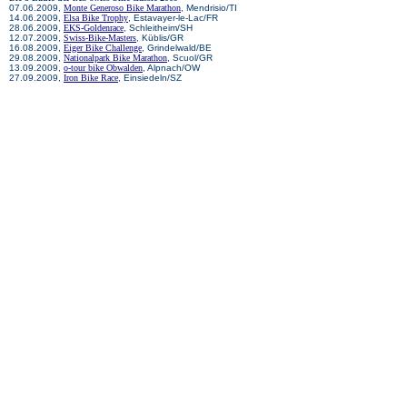
07.06.2009,
Monte Generoso Bike Marathon
, Mendrisio/TI
14.06.2009,
Elsa Bike Trophy
, Estavayer-le-Lac/FR
28.06.2009,
EKS-Goldenrace
, Schleitheim/SH
12.07.2009,
Swiss-Bike-Masters
, Küblis/GR
16.08.2009,
Eiger Bike Challenge
, Grindelwald/BE
29.08.2009,
Nationalpark Bike Marathon
, Scuol/GR
13.09.2009,
o-tour bike Obwalden
, Alpnach/OW
27.09.2009,
Iron Bike Race
, Einsiedeln/SZ