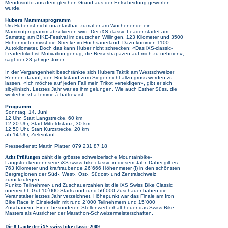
Mendrisiotto aus dem gleichen Grund aus der Entscheidung geworfen
wurde.
Hubers Mammutprogramm
Urs Huber ist nicht unantastbar, zumal er am Wochenende ein
Mammutprogramm absolvieren wird. Der iXS-classic-Leader startet am
Samstag am BIKE-Festival im deutschen Willingen. 123 Kilometer und 3500
Höhenmeter misst die Strecke im Hochsauerland. Dazu kommen 1100
Autokilometer. Doch das kann Huber nicht schrecken: «Das iXS-classic-
Leadertrikot ist Motivation genug, die Reisestrapazen auf mich zu nehmen»,
sagt der 23-jähirge Joner.
In der Vergangenheit beschränkte sich Hubers Taktik am Westschweizer
Rennen darauf, den Rückstand zum Sieger nicht allzu gross werden zu
lassen. «Ich möchte auf jeden Fall mein Trikot verteidigen», gibt er sich
sibyllinisch. Letztes Jahr war es ihm gelungen. Wie auch Esther Süss, die
weiterhin «La femme à battre» ist.
Programm
Sonntag, 14. Juni
12 Uhr, Start Langstrecke, 60 km
12.20 Uhr, Start Mitteldistanz, 30 km
12.50 Uhr, Start Kurzstrecke, 20 km
ab 14 Uhr, Zieleinlauf
Pressedienst: Martin Platter, 079 231 87 18
Acht Prüfungen
zählt die grösste schweizerische Mountainbike-
Langstreckenrennserie iXS swiss bike classic in diesem Jahr. Dabei gilt es
763 Kilometer und kraftraubende 26`666 Höhenmeter (!) in den schönsten
Bergregionen der Süd-, West-, Ost-, Südost- und Zentralschweiz
zurückzulegen.
Punkto Teilnehmer- und Zuschauerzahlen ist die iXS Swiss Bike Classic
unerreicht. Gut 10`000 Starts und rund 50`000 Zuschauer haben die
Veranstalter letztes Jahr verzeichnet. Höhepunkt war das Finale am Iron
Bike Race in Einsiedeln mit rund 2`000 Teilnehmern und 15`000
Zuschauern. Einen besonderen Stellenwert erhält heuer das Swiss Bike
Masters als Ausrichter der Marathon-Schweizermeisterschaften.
Die 8 Läufe der iXS swiss bike classic 2009