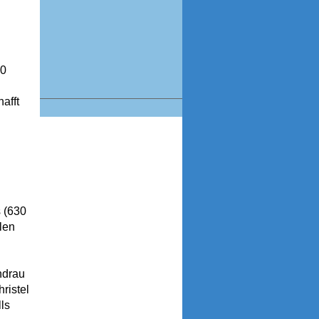
50
afft
s (630
len
ndrau
ristel
ls