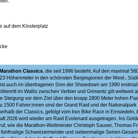
ren.
ke auf dem Klosterplatz
ecke
 Marathon Classics
, die seit 1996 besteht. Auf den maximal 56
523 Höhenmeter in den schönsten Bergregionen der West-, Südo
 ist auch im übertragenen Sinn der Showdown am 1990 erstma
lenritt im Wallis zwischen Verbier und Grimentz gilt weltweit a
zte Steigung vor dem Ziel über den knapp 2800 Meter hohen Pas
 zu 1500 Fahrer:innen sind der Grand Raid und der Nationalpark
erhalb der Classics, gefolgt vom Iron Bike Race in Einsiedeln,
haft 2026 wird wieder am Raid Evolenard ausgetragen. Ins Gold
ruf, wie die Marathon-Weltmeister Christoph Sauser, Thomas Fr
 fünfmalige Schweizermeister und siebenmalige Serien-Gesamt