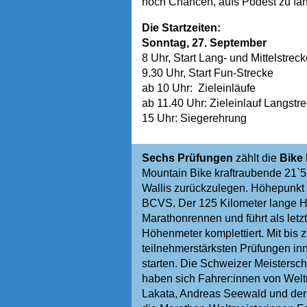
noch Chancen, aufs Podest zu fah
Die Startzeiten:
Sonntag, 27. September
8 Uhr, Start Lang- und Mittelstrec
9.30 Uhr, Start Fun-Strecke
ab 10 Uhr: Zieleinläufe
ab 11.40 Uhr: Zieleinlauf Langstr
15 Uhr: Siegerehrung
Sechs Prüfungen
zählt die
Bike
Mountain Bike kraftraubende 21`
Wallis zurückzulegen. Höhepunkt
BCVS. Der 125 Kilometer lange Höl
Marathonrennen und führt als let
Höhenmeter komplettiert. Mit bis
teilnehmerstärksten Prüfungen inn
starten. Die Schweizer Meistersc
haben sich Fahrer:innen von Welt
Lakata, Andreas Seewald und der