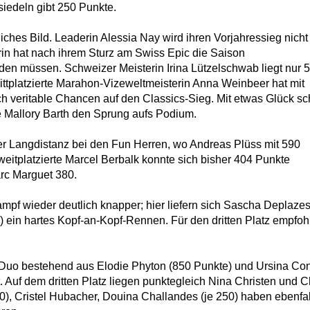
siedeln gibt 250 Punkte.
iches Bild. Leaderin Alessia Nay wird ihren Vorjahressieg nicht
in hat nach ihrem Sturz am Swiss Epic die Saison
den müssen. Schweizer Meisterin Irina Lützelschwab liegt nur 
ittplatzierte Marahon-Vizeweltmeisterin Anna Weinbeer hat mit
h veritable Chancen auf den Classics-Sieg. Mit etwas Glück sch
 Mallory Barth den Sprung aufs Podium.
der Langdistanz bei den Fun Herren, wo Andreas Plüss mit 590
zweitplatzierte Marcel Berbalk konnte sich bisher 404 Punkte
arc Marguet 380.
kampf wieder deutlich knapper; hier liefern sich Sascha Deplaze
) ein hartes Kopf-an-Kopf-Rennen. Für den dritten Platz empfoh
n Duo bestehend aus Elodie Phyton (850 Punkte) und Ursina Co
 Auf dem dritten Platz liegen punktegleich Nina Christen und Ch
60), Cristel Hubacher, Douina Challandes (je 250) haben ebenfal