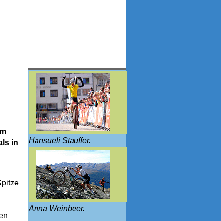
em
Hansueli Stauffer.
ls in
Spitze
Anna Weinbeer.
den