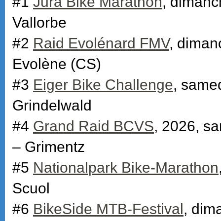
#1
Jura Bike Marathon
, dimanc
Vallorbe
#2
Raid Evolénard FMV
, diman
Evolène (CS)
#3
Eiger Bike Challenge
, samed
Grindelwald
#4
Grand Raid BCVS
, 2026, sa
– Grimentz
#5
Nationalpark Bike-Marathon
Scuol
#6
BikeSide MTB-Festival
, dim