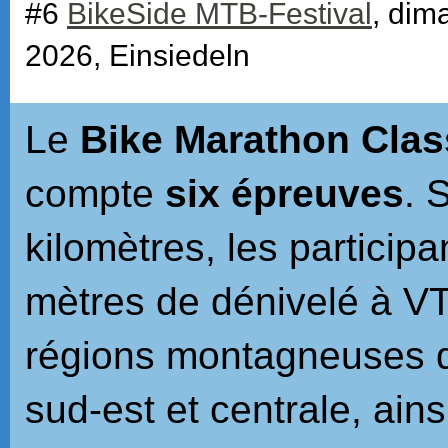
#6
BikeSide MTB-Festival
, dim
2026, Einsiedeln
Le
Bike Marathon Clas
compte
six épreuves
. 
kilomètres, les particip
mètres de dénivelé à VT
régions montagneuses d
sud-est et centrale, ains