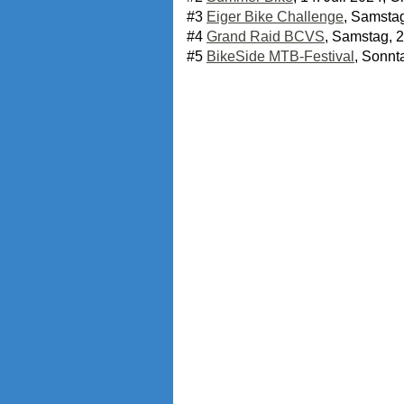
#3
Eiger Bike Challenge
, Samstag
#4
Grand Raid BCVS
, Samstag, 2
#5
BikeSide MTB-Festival
, Sonnt