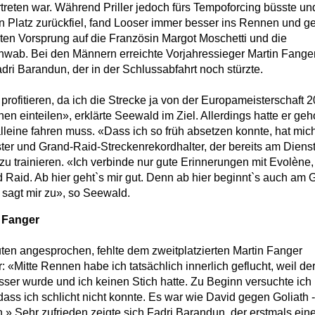
rtreten war. Während Priller jedoch fürs Tempoforcing büsste un
 Platz zurückfiel, fand Looser immer besser ins Rennen und 
ten Vorsprung auf die Französin Margot Moschetti und die
chwab. Bei den Männern erreichte Vorjahressieger Martin Fange
ri Barandun, der in der Schlussabfahrt noch stürzte.
profitieren, da ich die Strecke ja von der Europameisterschaft 
n einteilen», erklärte Seewald im Ziel. Allerdings hatte er geho
leine fahren muss. «Dass ich so früh absetzen konnte, hat mic
ter und Grand-Raid-Streckenrekordhalter, der bereits am Diens
 zu trainieren. «Ich verbinde nur gute Erinnerungen mit Evolène
aid. Ab hier geht`s mir gut. Denn ab hier beginnt`s auch am 
s sagt mir zu», so Seewald.
n Fanger
en angesprochen, fehlte dem zweitplatzierten Martin Fanger
 «Mitte Rennen habe ich tatsächlich innerlich geflucht, weil de
er wurde und ich keinen Stich hatte. Zu Beginn versuchte ich
ass ich schlicht nicht konnte. Es war wie David gegen Goliath -
» Sehr zufrieden zeigte sich Fadri Barandun, der erstmals ein