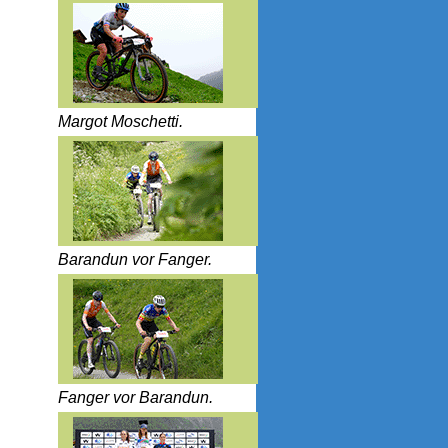
Margot Moschetti.
Barandun vor Fanger.
Fanger vor Barandun.