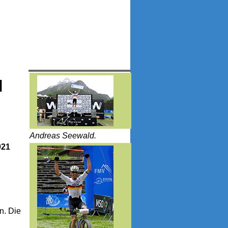
d
Andreas Seewald.
021
n
n. Die