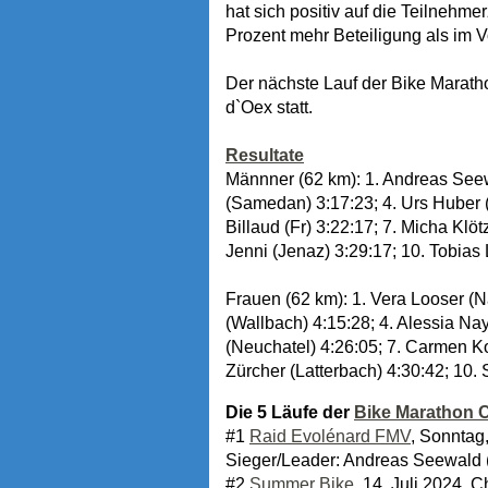
hat sich positiv auf die Teilnehm
Prozent mehr Beteiligung als im Vo
Der nächste Lauf der Bike Marath
d`Oex statt.
Resultate
Männner (62 km): 1. Andreas Seewa
(Samedan) 3:17:23; 4. Urs Huber (
Billaud (Fr) 3:22:17; 7. Micha Klö
Jenni (Jenaz) 3:29:17; 10. Tobias L
Frauen (62 km): 1. Vera Looser (N
(Wallbach) 4:15:28; 4. Alessia Nay
(Neuchatel) 4:26:05; 7. Carmen Koh
Zürcher (Latterbach) 4:30:42; 10.
Die 5 Läufe der
Bike Marathon C
#1
Raid Evolénard FMV
, Sonntag
Sieger/Leader: Andreas Seewald 
#2
Summer Bike
, 14. Juli 2024, 