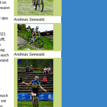
d im
gewann
r den
Andreas Seewald.
2021
fft,
h
tag
Andreas Seewald.
, auch
Grand
r
 noch
 mit
en