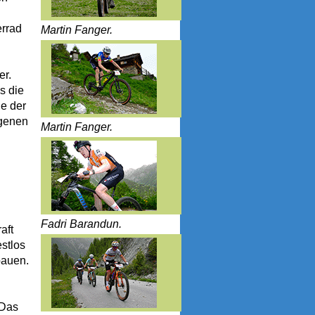
errad
Martin Fanger.
er.
s die
de der
igenen
Martin Fanger.
Fadri Barandun.
aft
stlos
bauen.
 Das