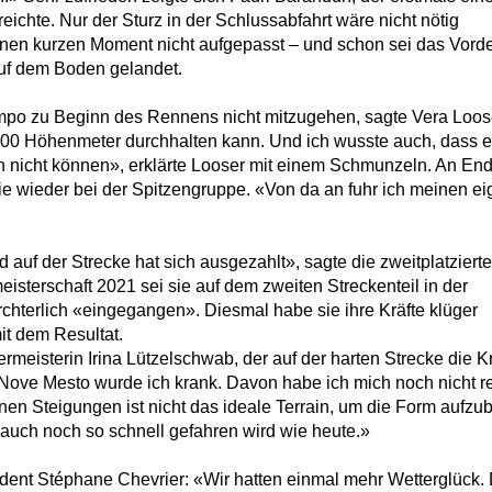
ichte. Nur der Sturz in der Schlussabfahrt wäre nicht nötig
inen kurzen Moment nicht aufgepasst – und schon sei das Vord
auf dem Boden gelandet.
mpo zu Beginn des Rennens nicht mitzugehen, sagte Vera Loos
3000 Höhenmeter durchhalten kann. Und ich wusste auch, dass e
ch nicht können», erklärte Looser mit einem Schmunzeln. An En
sie wieder bei der Spitzengruppe. «Von da an fuhr ich meinen e
 auf der Strecke hat sich ausgezahlt», sagte die zweitplatzierte
isterschaft 2021 sei sie auf dem zweiten Streckenteil in der
chterlich «eingegangen». Diesmal habe sie ihre Kräfte klüger
mit dem Resultat.
meisterin Irina Lützelschwab, der auf der harten Strecke die Kr
 Nove Mesto wurde ich krank. Davon habe ich mich noch nicht re
inen Steigungen ist nicht das ideale Terrain, um die Form aufzu
 auch noch so schnell gefahren wird wie heute.»
ident Stéphane Chevrier: «Wir hatten einmal mehr Wetterglück.