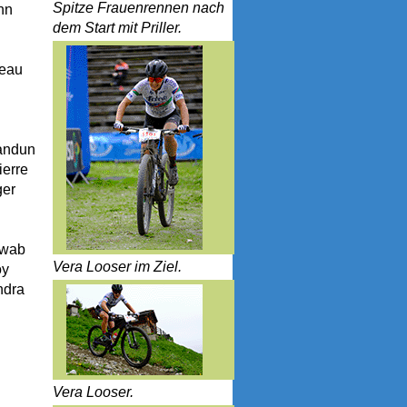
Spitze Frauenrennen nach
hn
dem Start mit Priller.
teau
randun
ierre
ger
hwab
Vera Looser im Ziel.
oy
ndra
Vera Looser.