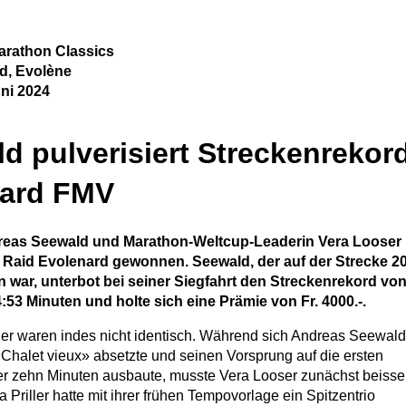
Marathon Classics
d, Evolène
uni 2024
d pulverisiert Streckenrekor
nard FMV
reas Seewald und Marathon-Weltcup-Leaderin Vera Looser
 Raid Evolenard gewonnen. Seewald, der auf der Strecke 2
 war, unterbot bei seiner Siegfahrt den Streckenrekord vo
3 Minuten und holte sich eine Prämie von Fr. 4000.-.
er waren indes nicht identisch. Während sich Andreas Seewald
 «Chalet vieux» absetzte und seinen Vorsprung auf die ersten
über zehn Minuten ausbaute, musste Vera Looser zunächst beisse
Priller hatte mit ihrer frühen Tempovorlage ein Spitzentrio