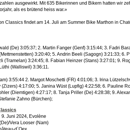
erzahlen ausgewirkt. Mit 635 Bikerinnen und Bikern hatten wir ze
rjahr, als es brütend heiss war.»
on Classics findet am 14. Juli am Summer Bike Marthon in Cha
ld (De) 3:05:37; 2. Martin Fanger (Genf) 3:15:44; 3. Fadri Ba
Mettmenstetten) 3:20:40; 5. Andrin Beeli (Sagogn) 3:21:33; 6. P
tzli (Tramelan) 3:24:45; 8. Fabian Heinzer (Stans) 3:27:01; 9. Ro
üthi (Walliswil) 3:36:11.
am) 3:55:44 2. Margot Moschetti (FR) 4:01:06; 3. Irina Lützelsc
 (Zizers) 4:17:00; 5. Janina Wüst (Lupfig) 4:22:58; 6. Pauline R
ler (Diemtigen) 4:27:17; 8. Tanja Priller (De) 4:28:38; 9. Alexa
 Stefanie Zahno (Bürchen);
lassics
, 9. Juni 2024, Evolène
(De)/Vera Looser (Nam)
Château-d`Oex