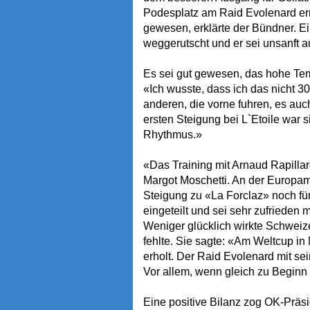
Podesplatz am Raid Evolenard erre
gewesen, erklärte der Bündner. E
weggerutscht und er sei unsanft 
Es sei gut gewesen, das hohe Te
«Ich wusste, dass ich das nicht 
anderen, die vorne fuhren, es au
ersten Steigung bei L`Etoile war 
Rhythmus.»
«Das Training mit Arnaud Rapillard
Margot Moschetti. An der Europame
Steigung zu «La Forclaz» noch für
eingeteilt und sei sehr zufrieden 
Weniger glücklich wirkte Schweizer
fehlte. Sie sagte: «Am Weltcup in
erholt. Der Raid Evolenard mit se
Vor allem, wenn gleich zu Beginn
Eine positive Bilanz zog OK-Präs