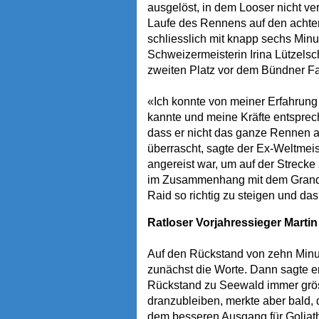
ausgelöst, in dem Looser nicht ve
Laufe des Rennens auf den achten
schliesslich mit knapp sechs Minu
Schweizermeisterin Irina Lützels
zweiten Platz vor dem Bündner Fad
«Ich konnte von meiner Erfahrung 
kannte und meine Kräfte entspreche
dass er nicht das ganze Rennen al
überrascht, sagte der Ex-Weltmeis
angereist war, um auf der Strecke
im Zusammenhang mit dem Grand R
Raid so richtig zu steigen und da
Ratloser Vorjahressieger Marti
Auf den Rückstand von zehn Minut
zunächst die Worte. Dann sagte er:
Rückstand zu Seewald immer gröss
dranzubleiben, merkte aber bald, d
dem besseren Ausgang für Goliath.